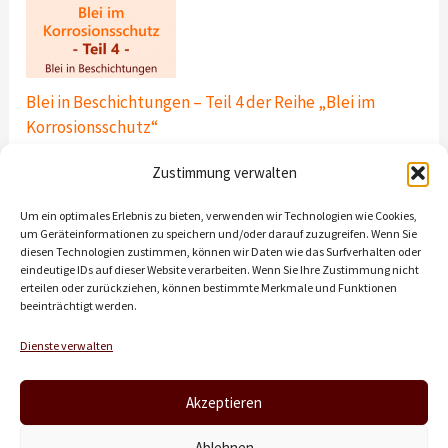
Blei in Beschichtungen – Teil 4 der Reihe „Blei im
Korrosionsschutz“
20. August 2025
Zustimmung verwalten
Um ein optimales Erlebnis zu bieten, verwenden wir Technologien wie Cookies,
um Geräteinformationen zu speichern und/oder darauf zuzugreifen. Wenn Sie
diesen Technologien zustimmen, können wir Daten wie das Surfverhalten oder
eindeutige IDs auf dieser Website verarbeiten. Wenn Sie Ihre Zustimmung nicht
erteilen oder zurückziehen, können bestimmte Merkmale und Funktionen
beeinträchtigt werden.
Datenschutz
Dienste verwalten
Akzeptieren
Copyright © 2026 CorroConcept Korrosionsschutz Dresden GmbH
Ablehnen