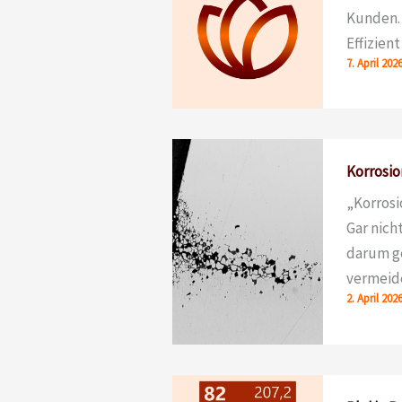
Kunden. 
Effizient
7. April 202
Korrosio
„Korrosi
Gar nich
darum ge
vermeide
2. April 202