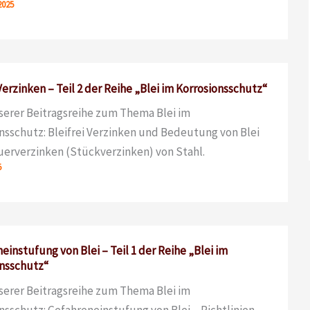
2025
 Verzinken – Teil 2 der Reihe „Blei im Korrosionsschutz“
nserer Beitragsreihe zum Thema Blei im
nsschutz: Bleifrei Verzinken und Bedeutung von Blei
erverzinken (Stückverzinken) von Stahl.
5
einstufung von Blei – Teil 1 der Reihe „Blei im
nsschutz“
nserer Beitragsreihe zum Thema Blei im
nsschutz: Gefahreneinstufung von Blei – Richtlinien,