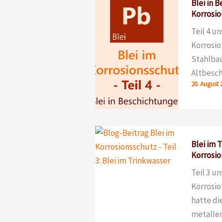
Blei in 
Korrosio
Teil 4 u
Korrosio
Stahlba
Altbesc
20. August 
Blei im T
Korrosio
Teil 3 u
Korrosio
hatte di
metallen