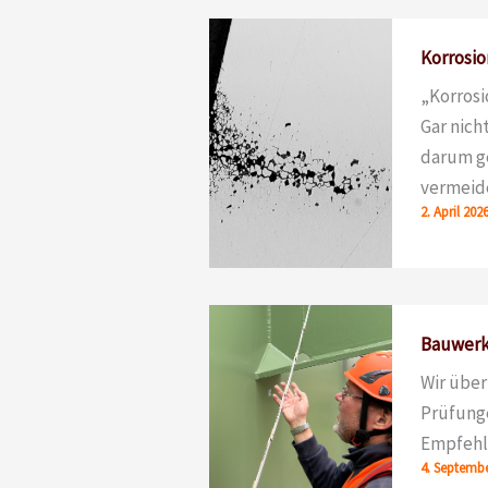
Korrosio
„Korrosi
Gar nich
darum ge
vermeide
2. April 202
Bauwerk
Wir über
Prüfung
Empfehl
4. Septembe