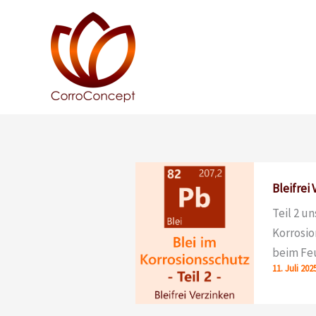
Zum
Inhalt
springen
Bleifrei
Teil 2 u
Korrosio
beim Feu
11. Juli 202