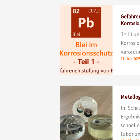
Gefahren
Korrosio
Teil 1 u
Korrosio
Verordn
11. Juli 202
Metallog
Im Schad
Ergebnis
schnelle
Labor un