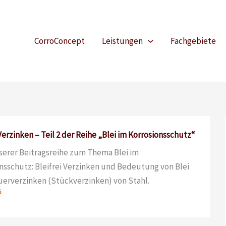
CorroConcept
Leistungen
Fachgebiete
 Verzinken – Teil 2 der Reihe „Blei im Korrosionsschutz“
nserer Beitragsreihe zum Thema Blei im
nsschutz: Bleifrei Verzinken und Bedeutung von Blei
erverzinken (Stückverzinken) von Stahl.
5